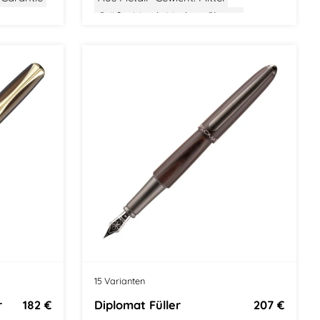
Größe: Mittel
Modern Classic
ic
15 Varianten
r
182 €
Diplomat Füller
207 €