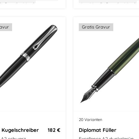
s
l
Gewicht: Mittel
Aus Metall
Gewicht: Mittel
tel
Klassisches Design
Größe: Mittel
Klassisches D
ravur
Gratis Gravur
20 Varianten
 Kugelschreiber
182 €
Diplomat Füller
e A2 schwarz
Excellence A2 dunkelgrün