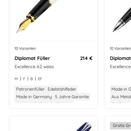
10 Varianten
10 Varianten
Diplomat Füller
214 €
Diplomat
Excellence A2 weiss
Excellenc
M
F
B
EF
Patronenfüller
Edelstahlfeder
Made in 
Made in Germany
5 Jahre Garantie
Aus Metal
Aus Metall
Gewicht: Schwer
Größe: Mit
Modern Classic
Gratis G