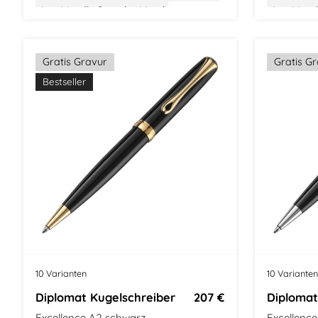
Aus Metall
Gewicht: Mittel
Aus Metal
Größe: Mittel
Klassisches Design
Größe: Mit
Gratis Gravur
Gratis G
Bestseller
10 Varianten
10 Varianten
Diplomat Kugelschreiber
207 €
Diplomat
Excellence A2 schwarz
Excellenc