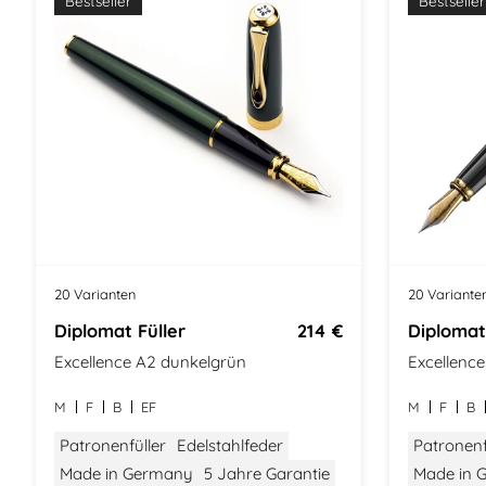
Bestseller
Bestseller
20 Varianten
20 Variante
Diplomat Füller
214 €
Diplomat
Excellence A2 dunkelgrün
Excellenc
M
F
B
EF
M
F
B
Patronenfüller
Edelstahlfeder
Patronenf
Made in Germany
5 Jahre Garantie
Made in 