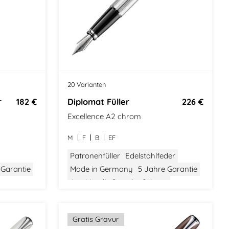
20 Varianten
r
182 €
Diplomat Füller
226 €
Excellence A2 chrom
M
F
B
EF
Patronenfüller
Edelstahlfeder
 Garantie
Made in Germany
5 Jahre Garantie
Aus Metall
Gewicht: Schwer
ic
Größe: Mittel
Modern Classic
Gratis Gravur