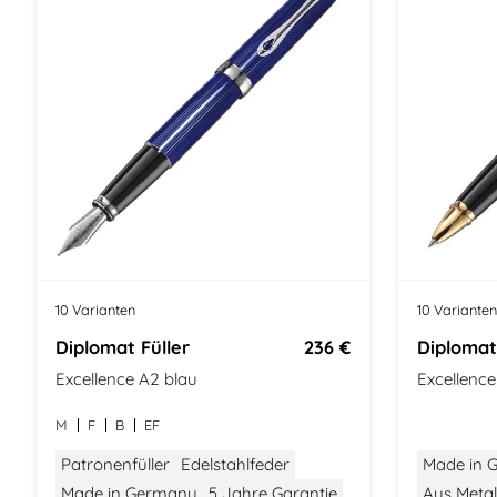
10 Varianten
10 Varianten
Diplomat Füller
236 €
Diplomat
Excellence A2 blau
Excellenc
M
F
B
EF
Patronenfüller
Edelstahlfeder
Made in 
Made in Germany
5 Jahre Garantie
Aus Metal