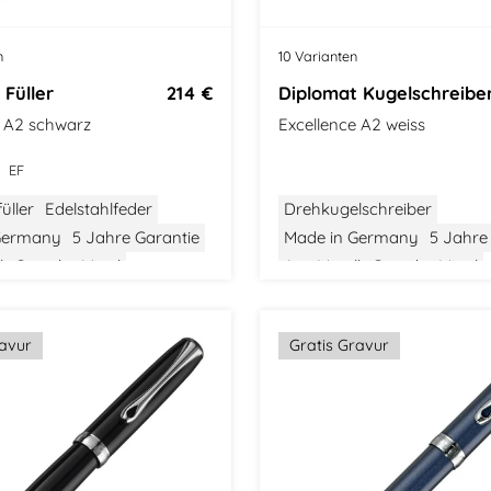
n
10 Varianten
 Füller
214 €
Diplomat Kugelschreibe
e A2 schwarz
Excellence A2 weiss
EF
üller
Edelstahlfeder
Drehkugelschreiber
Germany
5 Jahre Garantie
Made in Germany
5 Jahre
l
Gewicht: Mittel
Aus Metall
Gewicht: Mittel
tel
Modern Classic
Größe: Mittel
Modern Class
ravur
Gratis Gravur