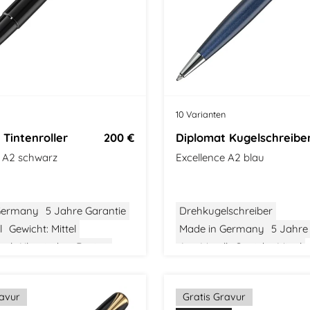
10 Varianten
 Tintenroller
200 €
Diplomat Kugelschreibe
e A2 schwarz
Excellence A2 blau
Germany
5 Jahre Garantie
Drehkugelschreiber
l
Gewicht: Mittel
Made in Germany
5 Jahre
tel
Klassisches Design
Aus Metall
Gewicht: Mittel
Größe: Mittel
Modern Class
ravur
Gratis Gravur