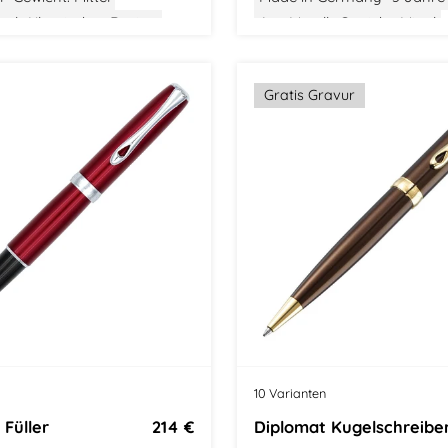
tel
Klassisches Design
Aus Metall
Gewicht: Mittel
Größe: Mittel
Modern Class
Gratis Gravur
10 Varianten
 Füller
214 €
Diplomat Kugelschreibe