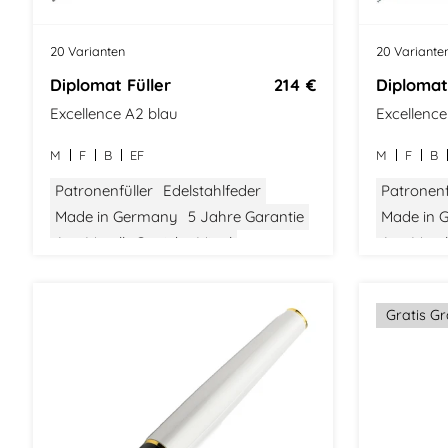
20 Varianten
20 Variante
Diplomat Füller
214 €
Diplomat
Excellence A2 blau
Excellenc
M
F
B
EF
M
F
B
Patronenfüller
Edelstahlfeder
Patronenf
Made in Germany
5 Jahre Garantie
Made in 
Aus Metall
Gewicht: Mittel
Aus Metal
Größe: Mittel
Modern Classic
Größe: Mit
Gratis G