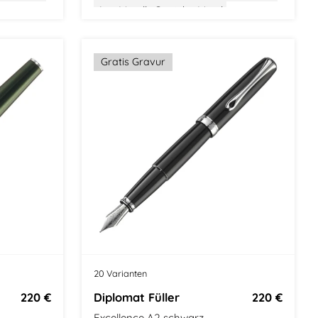
k
Aus Metall
Gewicht: Mittel
esign
Größe: Mittel
Klassisches Design
Gratis Gravur
20 Varianten
220 €
Diplomat Füller
220 €
Excellence A2 schwarz