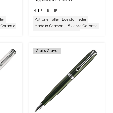
M
F
B
EF
der
Patronenfüller
Edelstahlfeder
 Garantie
Made in Germany
5 Jahre Garantie
Aus Metall
Gewicht: Mittel
ic
Größe: Mittel
Klassisches Design
Gratis Gravur