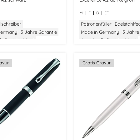
M
F
B
EF
lschreiber
Patronenfüller
Edelstahlfe
Germany
5 Jahre Garantie
Made in Germany
5 Jahre
l
Gewicht: Mittel
Aus Metall
Gewicht: Mittel
tel
Klassisches Design
Größe: Mittel
Modern Class
ravur
Gratis Gravur