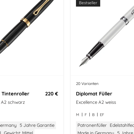
t
Bestseller
20 Varianten
 Tintenroller
220 €
Diplomat Füller
e A2 schwarz
Excellence A2 weiss
M
F
B
EF
Germany
5 Jahre Garantie
Patronenfüller
Edelstahlfe
l
Gewicht: Mittel
Made in Germany
5 Jahre