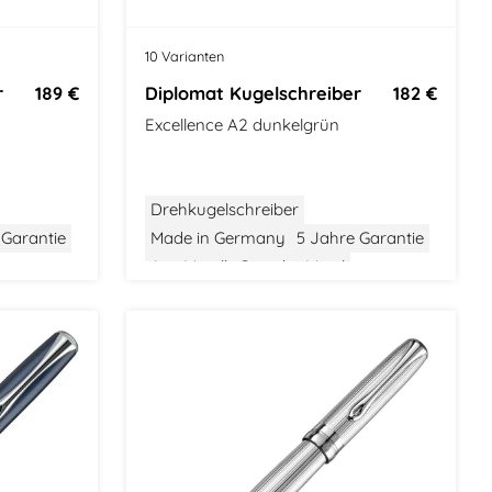
10 Varianten
r
189 €
Diplomat Kugelschreiber
182 €
Excellence A2 dunkelgrün
Drehkugelschreiber
 Garantie
Made in Germany
5 Jahre Garantie
Aus Metall
Gewicht: Mittel
ic
Größe: Mittel
Modern Classic