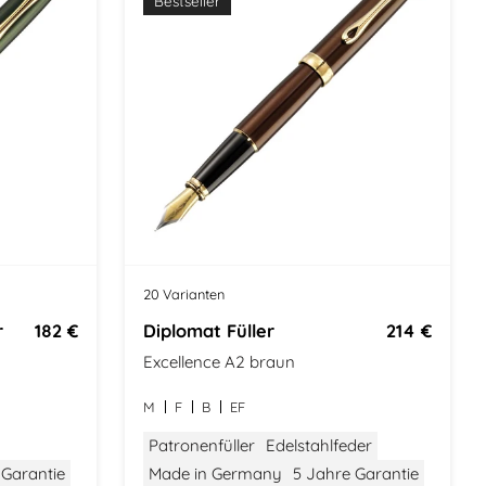
Bestseller
20 Varianten
r
182 €
Diplomat Füller
214 €
Excellence A2 braun
M
F
B
EF
Patronenfüller
Edelstahlfeder
 Garantie
Made in Germany
5 Jahre Garantie