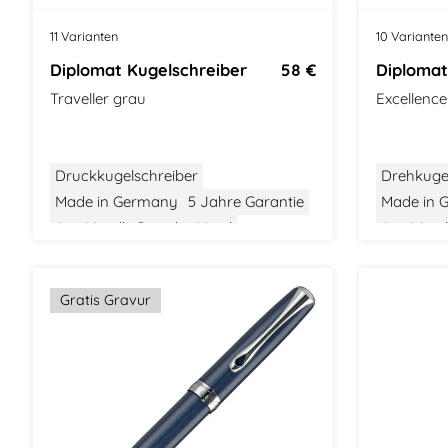
11 Varianten
10 Varianten
Diplomat Kugelschreiber
58 €
Diplomat
Traveller grau
Excellenc
Druckkugelschreiber
Drehkuge
Made in Germany
5 Jahre Garantie
Made in 
Aus Metall
Gewicht: Mittel
Aus Metal
Größe: Mittel
Modern Classic
Größe: Mit
Gratis Gravur