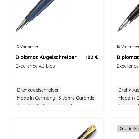
10 Varianten
10 Varianten
Diplomat Kugelschreiber
182 €
Diplomat
Excellence A2 blau
Excellenc
Drehkugelschreiber
Drehkuge
Made in Germany
5 Jahre Garantie
Made in 
Aus Metall
Gewicht: Mittel
Aus Metal
Größe: Mittel
Modern Classic
Größe: Mit
Gratis G