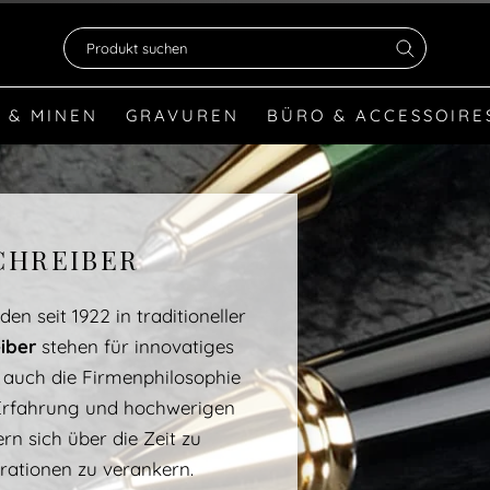
Produkt suchen
 & MINEN
GRAVUREN
BÜRO & ACCESSOIRE
CHREIBER
n seit 1922 in traditioneller
iber
stehen für innovatiges
 auch die Firmenphilosophie
 Erfahrung und hochwerigen
rn sich über die Zeit zu
ationen zu verankern.