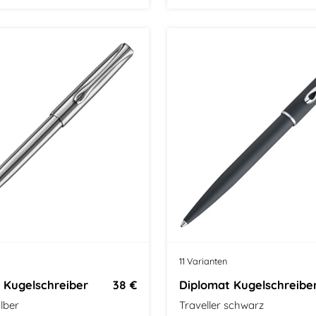
tel
Modern Classic
Größe: Mittel
Klassisches D
11 Varianten
 Kugelschreiber
38 €
Diplomat Kugelschreibe
ilber
Traveller schwarz