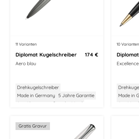
11 Varianten
10 Varianten
Diplomat Kugelschreiber
174 €
Diplomat
Aero blau
Excellenc
Drehkugelschreiber
Drehkuge
Made in Germany
5 Jahre Garantie
Made in 
Aus Aluminium
Gewicht: Mittel
Aus Metal
Größe: Mittel
Modernes Design
Größe: Mit
Gratis Gravur