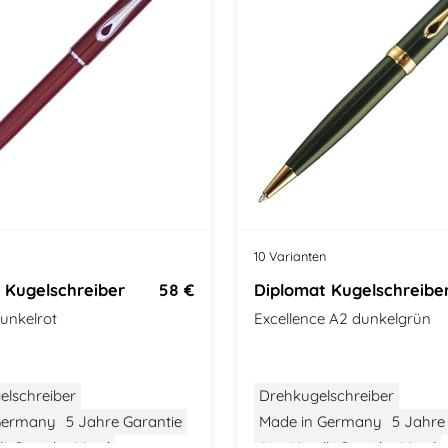
10 Varianten
 Kugelschreiber
58 €
Diplomat Kugelschreibe
dunkelrot
Excellence A2 dunkelgrün
elschreiber
Drehkugelschreiber
Germany
5 Jahre Garantie
Made in Germany
5 Jahre
l
Gewicht: Mittel
Aus Metall
Gewicht: Mittel