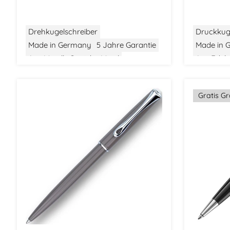
Drehkugelschreiber
Druckkug
Made in Germany
5 Jahre Garantie
Made in 
Aus Metall
Gewicht: Mittel
Aus Edels
Größe: Mittel
Klassisches Design
Größe: Mit
Gratis G