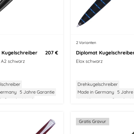
s
2 Varianten
 Kugelschreiber
207 €
Diplomat Kugelschreibe
e A2 schwarz
Elox schwarz
lschreiber
Drehkugelschreiber
Germany
5 Jahre Garantie
Made in Germany
5 Jahre
l
Gewicht: Mittel
Aus Aluminium
Gewicht: Mi
tel
Klassisches Design
Größe: Mittel
Modernes De
Gratis Gravur