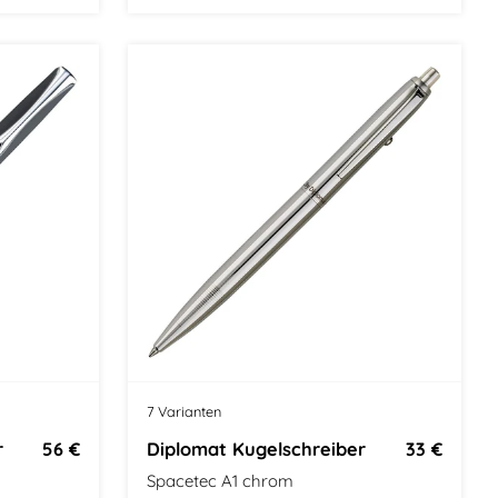
esign
Größe: Mittel
Modern Classic
7 Varianten
r
56 €
Diplomat Kugelschreiber
33 €
Spacetec A1 chrom