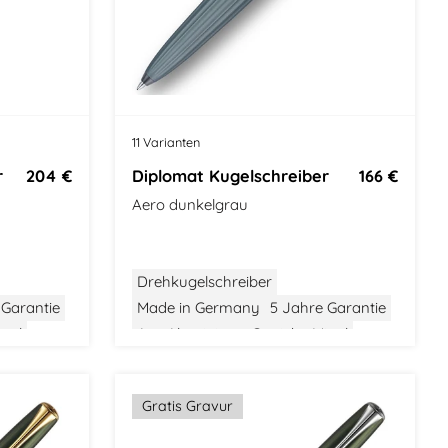
k
11 Varianten
r
204 €
Diplomat Kugelschreiber
166 €
Aero dunkelgrau
Drehkugelschreiber
 Garantie
Made in Germany
5 Jahre Garantie
ttel
Aus Aluminium
Gewicht: Mittel
sign
Größe: Mittel
Modernes Design
Gratis Gravur