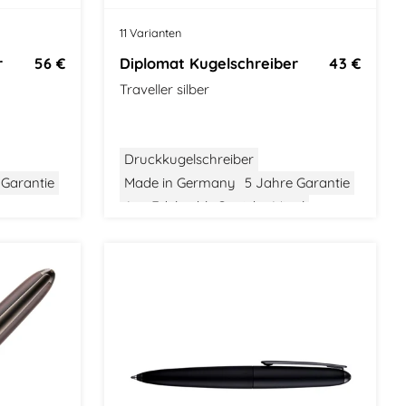
o
11 Varianten
r
56 €
Diplomat Kugelschreiber
43 €
Traveller silber
Druckkugelschreiber
 Garantie
Made in Germany
5 Jahre Garantie
Aus Edelstahl
Gewicht: Mittel
ic
Größe: Mittel
Modern Classic