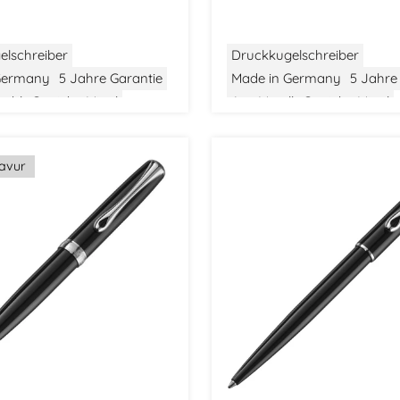
elschreiber
Druckkugelschreiber
Germany
5 Jahre Garantie
Made in Germany
5 Jahre
tahl
Gewicht: Mittel
Aus Metall
Gewicht: Mittel
tel
Modern Classic
Größe: Mittel
Modern Class
ravur