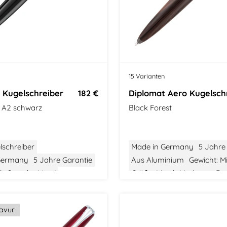
15 Varianten
 Kugelschreiber
182 €
e A2 schwarz
Black Forest
lschreiber
Made in Germany
5 Jahre
Germany
5 Jahre Garantie
Aus Aluminium
Gewicht: Mi
l
Gewicht: Mittel
Größe: Mittel
Modernes De
tel
Klassisches Design
ravur