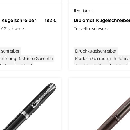
t
11 Varianten
 Kugelschreiber
182 €
Diplomat Kugelschreibe
e A2 schwarz
Traveller schwarz
lschreiber
Druckkugelschreiber
Germany
5 Jahre Garantie
Made in Germany
5 Jahre
l
Gewicht: Mittel
Aus Metall
Gewicht: Mittel
tel
Klassisches Design
Größe: Mittel
Modern Class