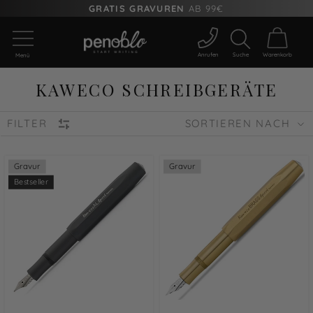
GRATIS GRAVUREN
AB 99€
Anrufen
Suche
Warenkorb
Menü
KAWECO SCHREIBGERÄTE
FILTER
SORTIEREN NACH
Gravur
Gravur
Bestseller