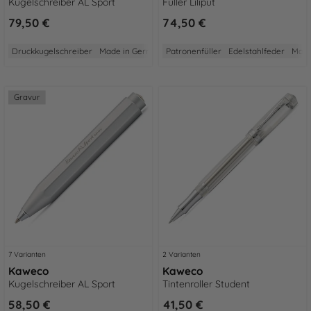
Kugelschreiber AL Sport
Füller Liliput
79,50 €
74,50 €
Druckkugelschreiber
Made in Germany
Patronenfüller
2 Jahre Garantie
Edelstahlfeder
Aus Edelstahl
Made
G
Gravur
7 Varianten
2 Varianten
Kaweco
Kaweco
Kugelschreiber AL Sport
Tintenroller Student
58,50 €
41,50 €