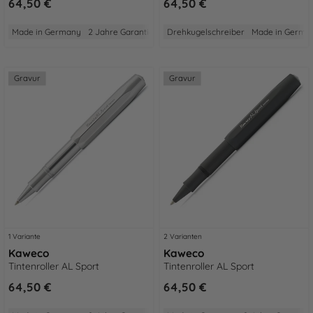
64,50 €
64,50 €
Made in Germany
2 Jahre Garantie
Aus Aluminium
Drehkugelschreiber
Gewicht: Mittel
Made in Germa
Größe:
Gravur
Gravur
1 Variante
2 Varianten
Kaweco
Kaweco
Tintenroller AL Sport
Tintenroller AL Sport
64,50 €
64,50 €