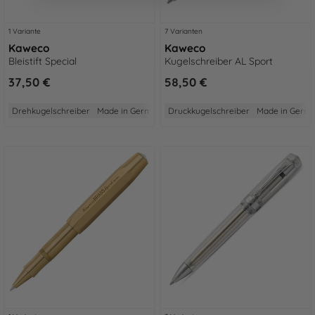
1 Variante
7 Varianten
Kaweco
Kaweco
Bleistift Special
Kugelschreiber AL Sport
37,50 €
58,50 €
Drehkugelschreiber
Made in Germany
Druckkugelschreiber
2 Jahre Garantie
Aus Aluminium
Made in Germ