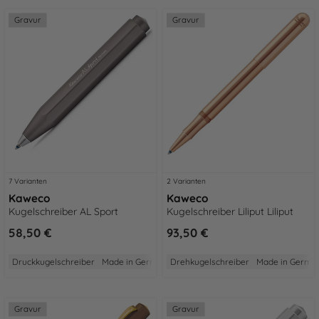
Gravur
Gravur
7 Varianten
2 Varianten
Kaweco
Kaweco
Kugelschreiber AL Sport
Kugelschreiber Liliput Liliput
58,50 €
93,50 €
Druckkugelschreiber
Made in Germany
Drehkugelschreiber
2 Jahre Garantie
Aus Aluminium
Made in Germa
Gravur
Gravur