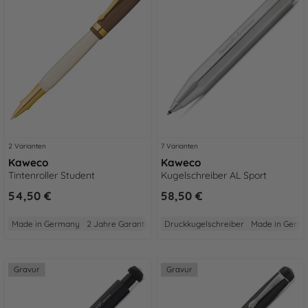
2 Varianten
7 Varianten
Kaweco
Kaweco
Tintenroller Student
Kugelschreiber AL Sport
54,50 €
58,50 €
Made in Germany
2 Jahre Garantie
Aus Edelharz
Druckkugelschreiber
Made in Germ
Gravur
Gravur