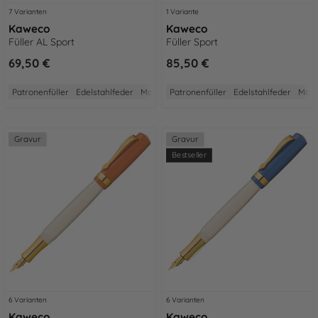
7 Varianten
1 Variante
Kaweco
Kaweco
Füller AL Sport
Füller Sport
69,50 €
85,50 €
Patronenfüller
Edelstahlfeder
Made in Germany
Patronenfüller
2 Jahre Garantie
Edelstahlfeder
Aus A
Made
Gravur
Gravur
Bestseller
6 Varianten
6 Varianten
Kaweco
Kaweco