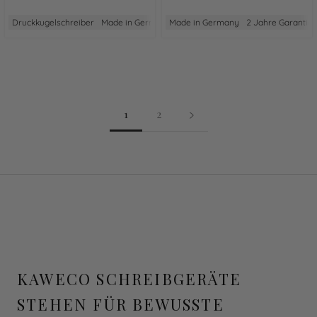
Druckkugelschreiber
Made in Germany
Made in Germany
2 Jahre Garantie
2 Jahre Garantie
Aus Aluminium
1
2
KAWECO SCHREIBGERÄTE
STEHEN FÜR BEWUSSTE