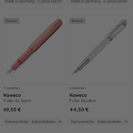
Made in Germany
2 Jahre Garantie
Aus Aluminium
Made in Germany
Gewicht: Mittel
2 Jahre Garantie
Größe:
Gravur
Gravur
7 Varianten
6 Varianten
Kaweco
Kaweco
Füller AL Sport
Füller Student
69,50 €
44,50 €
Patronenfüller
Edelstahlfeder
Made in Germany
Patronenfüller
2 Jahre Garantie
Edelstahlfeder
Aus A
Made