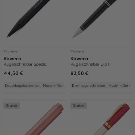
1 Variante
1 Variante
Kaweco
Kaweco
Kugelschreiber Special
Kugelschreiber Dia II
44,50 €
82,50 €
Druckkugelschreiber
Made in Germany
Drehkugelschreiber
2 Jahre Garantie
Aus Aluminium
Made in Germa
Gravur
Gravur