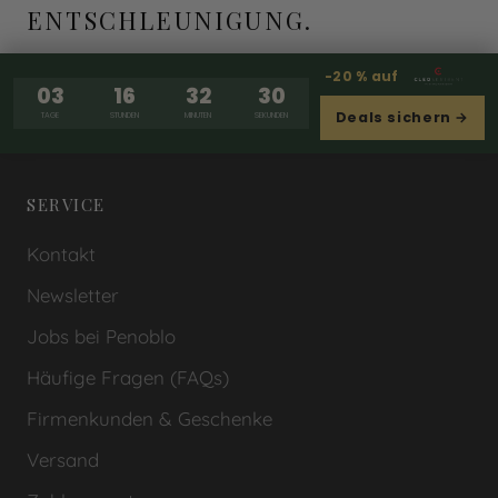
ENTSCHLEUNIGUNG.
-20 % auf
03
16
32
29
Deals sichern →
TAGE
STUNDEN
MINUTEN
SEKUNDEN
SERVICE
Kontakt
Newsletter
Jobs bei Penoblo
Häufige Fragen (FAQs)
Firmenkunden & Geschenke
Versand