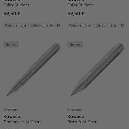
Füller Student
Füller Student
59,50 €
59,50 €
Patronenfüller
Edelstahlfeder
Made in Germany
Patronenfüller
2 Jahre Garantie
Edelstahlfeder
Aus Ed
Made
Gravur
Gravur
2 Varianten
4 Varianten
Kaweco
Kaweco
Tintenroller AL Sport
Bleistift AL Sport