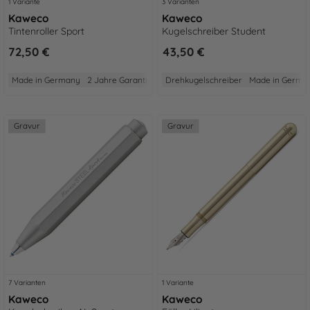
1 Variante
3 Varianten
Kaweco
Kaweco
Tintenroller Sport
Kugelschreiber Student
72,50 €
43,50 €
Made in Germany
2 Jahre Garantie
Aus Aluminium
Drehkugelschreiber
Gewicht: Mittel
Made in Germa
Größe:
Gravur
Gravur
7 Varianten
1 Variante
Kaweco
Kaweco