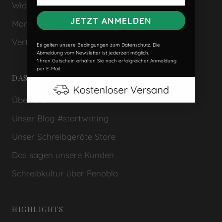
Widerrufsrecht
JETZT ANMELDEN
Marken Garantien
Vertrag widerrufen
Es gelten unsere Bedingungen zum Datenschutz. Die
Abmeldung vom Newsletter ist jederzeit möglich.
*Ihren Gutschein erhalten Sie nach erfolgreicher Anmeldung
per E-Mail.
DAS MACHT UNS EINZIGARTIG
Über uns
Unser Blog #startwriting
Unser Schreibgeräte Store
Das sagen unsere Kunden
Schreibkultur über Penoblo
HIGHLIGHTS