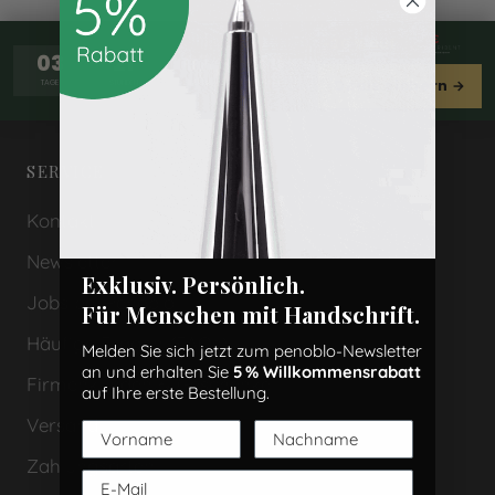
-20 % auf
03
21
07
40
Deals sichern →
TAGE
STUNDEN
MINUTEN
SEKUNDEN
SERVICE
Kontakt
Newsletter
Exklusiv. Persönlich.
Jobs bei Penoblo
Für Menschen mit Handschrift.
Häufige Fragen (FAQs)
Melden Sie sich jetzt zum penoblo-Newsletter
an und erhalten Sie
5 % Willkommensrabatt
Firmenkunden & Geschenke
auf Ihre erste Bestellung.
Versand
Zahlungsarten