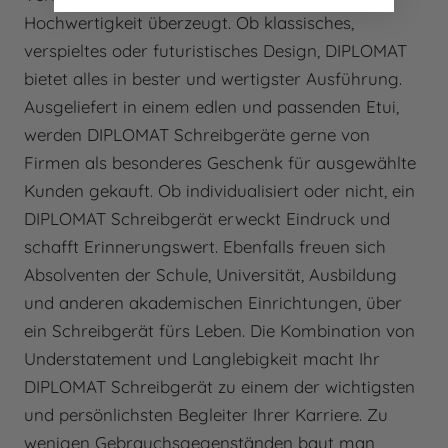
Hochwertigkeit überzeugt. Ob klassisches,
verspieltes oder futuristisches Design, DIPLOMAT
bietet alles in bester und wertigster Ausführung.
Ausgeliefert in einem edlen und passenden Etui,
werden DIPLOMAT Schreibgeräte gerne von
Firmen als besonderes Geschenk für ausgewählte
Kunden gekauft. Ob individualisiert oder nicht, ein
DIPLOMAT Schreibgerät erweckt Eindruck und
schafft Erinnerungswert. Ebenfalls freuen sich
Absolventen der Schule, Universität, Ausbildung
und anderen akademischen Einrichtungen, über
ein Schreibgerät fürs Leben. Die Kombination von
Understatement und Langlebigkeit macht Ihr
DIPLOMAT Schreibgerät zu einem der wichtigsten
und persönlichsten Begleiter Ihrer Karriere. Zu
wenigen Gebrauchsgegenständen baut man