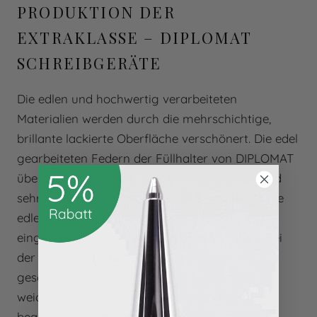
PRODUKTION DER
EXTRAKLASSE – DIPLOMAT
SCHREIBGERÄTE
Die edlen und hochwertig verarbeiteten
Materialien werden durch die mehrschichtige,
brillante lackierte Oberfläche verschönert. Die edel
gearbeiteten Federn der Füllhalter von DIPLOMAT
überzeugen in verschiedenen Federstärken und
sehr hohem Schreibkomfort. Zudem werden die
edlen Federn der Füllhalter von Hand
eingeschrieben und sind aufwendig ziseliert. Bei
der Ziselierung wird das Material nicht
geschnitten, sondern aufwendig über einer
weichen Unterlage mit Hammer und Punzen
bearbeitet. So wird durch die Ziselierung eine