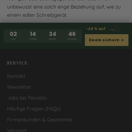
unbewusst eine solch enge Beziehung auf, wie zu
einem edlen Schreibgerät.
-20 % auf
02
14
34
46
Deals sichern →
TAGE
STUNDEN
MINUTEN
SEKUNDEN
SERVICE
Kontakt
Newsletter
Jobs bei Penoblo
Häufige Fragen (FAQs)
Firmenkunden & Geschenke
Versand