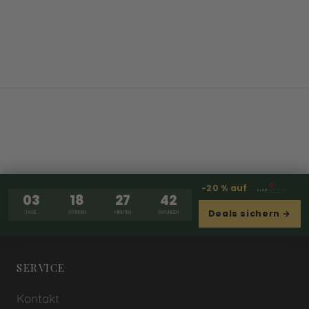
-20 % auf
03
18
27
41
Deals sichern →
TAGE
STUNDEN
MINUTEN
SEKUNDEN
SERVICE
Kontakt