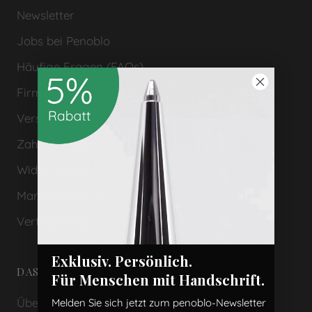
Newsletter
Jobs bei Penoblo
Häufige Fragen (FAQs)
Firmenkunden & Geschenke
Versand
Zahlungsarten
Widerrufsrecht
Marken Garantien
Vertrag widerrufen
Exklusiv. Persönlich.
DAS MACHT UNS EINZIGARTIG
Für Menschen mit Handschrift.
Über uns
Melden Sie sich jetzt zum penoblo-Newsletter