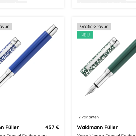
s
erling Silber
Gewicht: Mittel
Größe: Mitte
 Verpackung
Ausgefallenes Design
Stilvolle Verpackung
ravur
Gratis Gravur
NEU
12 Varianten
 Füller
457 €
Waldmann Füller
na Special Edition blau
Xetra Vienna Special Editio