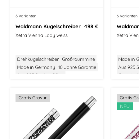
6 Varianten
6 Varianten
Waldmann Kugelschreiber
498 €
Waldmann
Xetra Vienna Lady weiss
Xetra Vie
Drehkugelschreiber
Großraummine
Made in 
Made in Germany
10 Jahre Garantie
Aus 925 St
Aus 925 Sterling Silber
Gewicht: M
Gewicht: Mittel
Größe: Mittel
Modern Cl
Modern Classic
Stilvolle Verpackung
Gratis Gravur
Gratis G
NEU