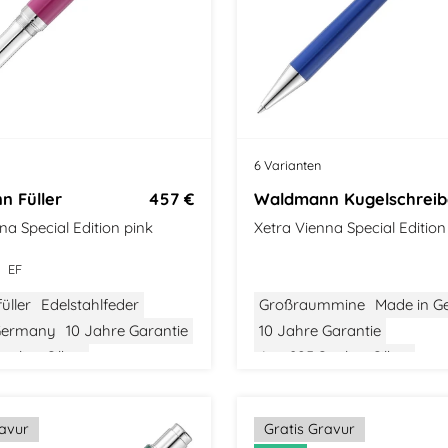
6 Varianten
 Füller
457 €
Waldmann Kugelschreib
na Special Edition pink
Xetra Vienna Special Edition
EF
üller
Edelstahlfeder
Großraummine
Made in 
Germany
10 Jahre Garantie
10 Jahre Garantie
erling Silber
Aus 925 Sterling Silber
 Verpackung
Stilvolle Verpackung
ravur
Gratis Gravur