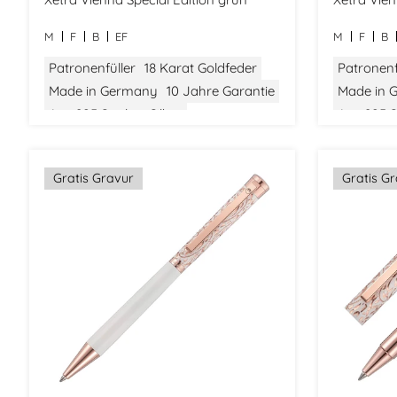
M
F
B
EF
M
F
B
Patronenfüller
18 Karat Goldfeder
Patronenf
Made in Germany
10 Jahre Garantie
Made in 
Aus 925 Sterling Silber
Aus 925 St
Stilvolle Verpackung
Stilvolle
Gratis Gravur
Gratis G