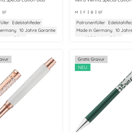
EF
M
F
B
EF
üller
Edelstahlfeder
Patronenfüller
Edelstahlfe
Germany
10 Jahre Garantie
Made in Germany
10 Jahr
erling Silber
Aus 925 Sterling Silber
 Verpackung
Stilvolle Verpackung
ravur
Gratis Gravur
NEU