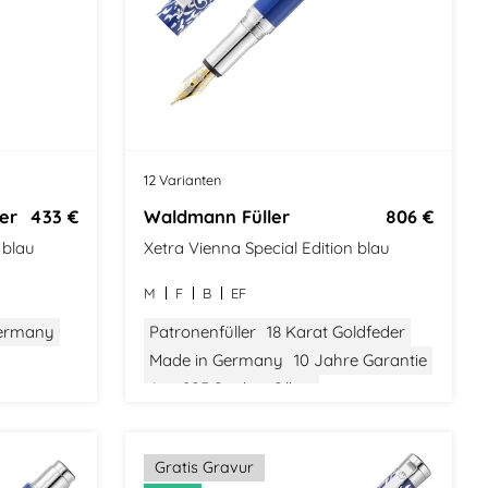
12 Varianten
er
433 €
Waldmann Füller
806 €
 blau
Xetra Vienna Special Edition blau
M
F
B
EF
Germany
Patronenfüller
18 Karat Goldfeder
Made in Germany
10 Jahre Garantie
Aus 925 Sterling Silber
Stilvolle Verpackung
Gratis Gravur