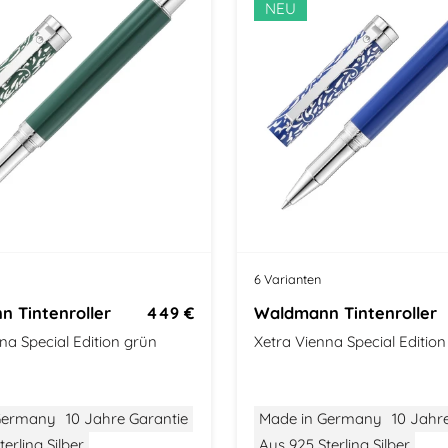
t
NEU
6 Varianten
 Tintenroller
449 €
Waldmann Tintenroller
na Special Edition grün
Xetra Vienna Special Edition
Germany
10 Jahre Garantie
Made in Germany
10 Jahr
erling Silber
Aus 925 Sterling Silber