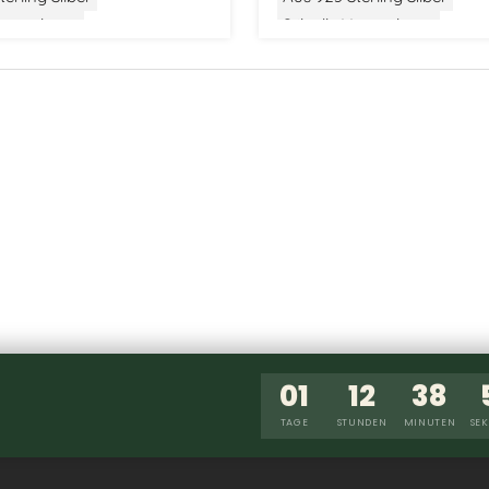
 Verpackung
Stilvolle Verpackung
01
12
38
TAGE
STUNDEN
MINUTEN
SE