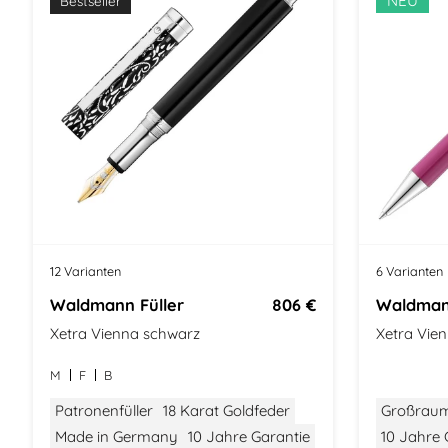
NEU
Bestseller
12 Varianten
6 Varianten
Waldmann Füller
806 €
Waldman
Xetra Vienna schwarz
Xetra Vien
M
F
B
Patronenfüller
18 Karat Goldfeder
Großrau
Made in Germany
10 Jahre Garantie
10 Jahre 