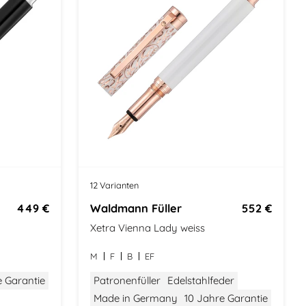
12 Varianten
449 €
Waldmann Füller
552 €
Xetra Vienna Lady weiss
M
F
B
EF
e Garantie
Patronenfüller
Edelstahlfeder
Made in Germany
10 Jahre Garantie