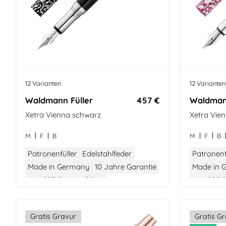
12 Varianten
12 Varianten
Waldmann Füller
457 €
Waldmann
Xetra Vienna schwarz
Xetra Vien
M
F
B
M
F
B
Patronenfüller
Edelstahlfeder
Patronenf
Made in Germany
10 Jahre Garantie
Made in 
Aus 925 Sterling Silber
Aus 925 St
Gewicht: Mittel
Größe: Mittel
Stilvolle
Modern Classic
Stilvolle Verpackung
Gratis Gravur
Gratis G