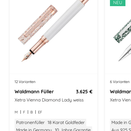
NEU
12 Varianten
6 Varianten
Waldmann Füller
3.625 €
Waldmann
Xetra Vienna Diamond Lady weiss
Xetra Vien
M
F
B
EF
Patronenfüller
18 Karat Goldfeder
Made in 
Made in Germany
10 Jahre Garantie
Aus 925 St