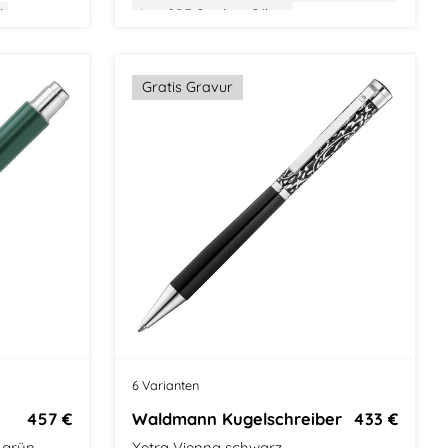
k
l
Aus 925 Sterling Silber
Gewicht: Mittel
Größe: Mittel
Modern Classic
Stilvolle Verpackung
Gratis Gravur
6 Varianten
457 €
Waldmann Kugelschreiber
433 €
n grün
Xetra Vienna schwarz