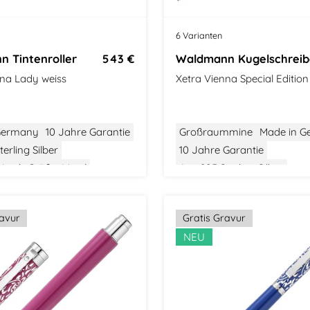
6 Varianten
 Tintenroller
543 €
Waldmann Kugelschreib
nna Lady weiss
Xetra Vienna Special Editio
Germany
10 Jahre Garantie
Großraummine
Made in 
erling Silber
10 Jahre Garantie
ittel
Größe: Mittel
Aus 925 Sterling Silber
assic
Stilvolle Verpackung
Stilvolle Verpackung
ravur
Gratis Gravur
NEU