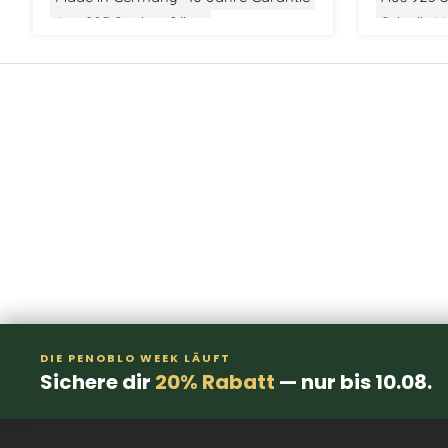
Aus 925 Sterling Silber
Stilvolle
Gewicht: Mittel
Größe: Mittel
Modern Classic
Stilvolle Verpackung
DIE PENOBLO WEEK LÄUFT
Sichere dir
20% Rabatt
— nur bis 10.08.