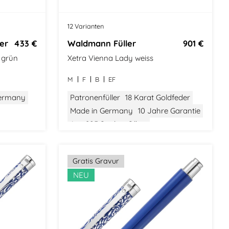
12 Varianten
er
433 €
Waldmann Füller
901 €
n grün
Xetra Vienna Lady weiss
M
F
B
EF
Germany
Patronenfüller
18 Karat Goldfeder
Made in Germany
10 Jahre Garantie
Aus 925 Sterling Silber
Gewicht: Mittel
Größe: Mittel
Modern Classic
Stilvolle Verpackung
Gratis Gravur
NEU