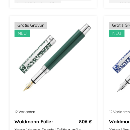
Aus 925 Sterling Silber
Aus 925 St
Gewicht: Mittel
Größe: Mittel
Stilvolle
Modern Classic
Stilvolle Verpackung
Gratis Gravur
Gratis G
NEU
NEU
12 Varianten
12 Varianten
Waldmann Füller
806 €
Waldmann
Xetra Vienna Special Edition grün
Xetra Vien