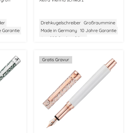
der
Drehkugelschreiber
Großraummine
e Garantie
Made in Germany
10 Jahre Garantie
Aus 925 Sterling Silber
Gewicht: Mittel
Größe: Mittel
Ausgefallenes Design
Gratis Gravur
Stilvolle Verpackung