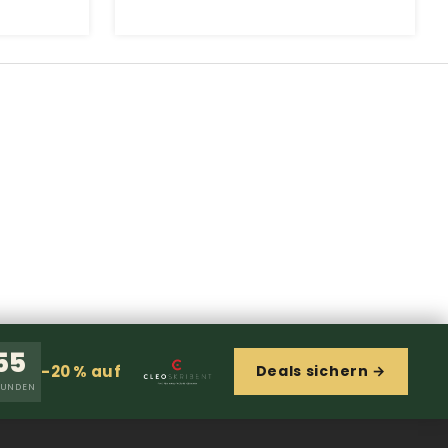
54
-20 % auf
Deals sichern →
KUNDEN