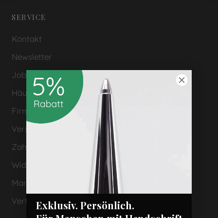
SERVICE
Kontakt
Newsletter
Jobs bei Penoblo
Häufige Fragen (FAQs)
Firmenkunden & Geschenke
Versand
Zahlungsarten
Widerrufsrecht
Marken Garantien
Vertrag widerrufen
Exklusiv. Persönlich.