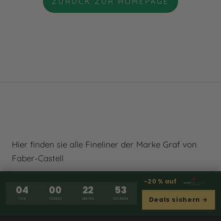
ZURÜCK ZUR HOMEPAGE
Hier finden sie alle Fineliner der Marke Graf von
Faber-Castell
-20 % auf
04
00
22
53
Deals sichern →
TAGE
STUNDEN
MINUTEN
SEKUNDEN