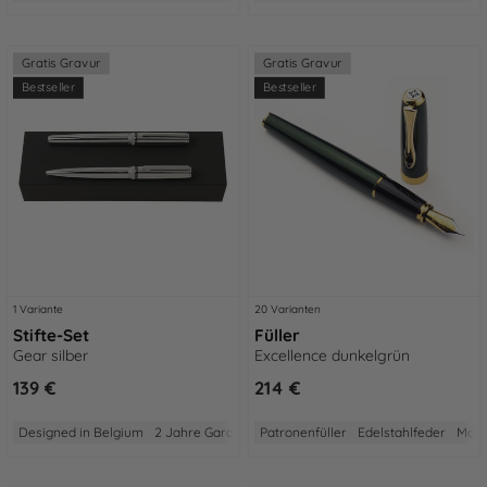
Gratis Gravur
Gratis Gravur
Bestseller
Bestseller
1 Variante
20 Varianten
Stifte-Set
Füller
Gear silber
Excellence dunkelgrün
139 €
214 €
Designed in Belgium
2 Jahre Garantie
Patronenfüller
Aus Messing
Modernes Design
Edelstahlfeder
Made