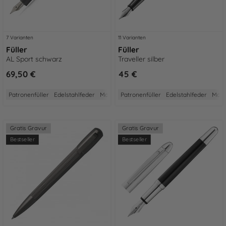
7 Varianten
11 Varianten
Füller
Füller
AL Sport schwarz
Traveller silber
69,50 €
45 €
Patronenfüller
Edelstahlfeder
Made in Germany
Patronenfüller
2 Jahre Garantie
Edelstahlfeder
Aus A
Made
Gratis Gravur
Gratis Gravur
Bestseller
Bestseller