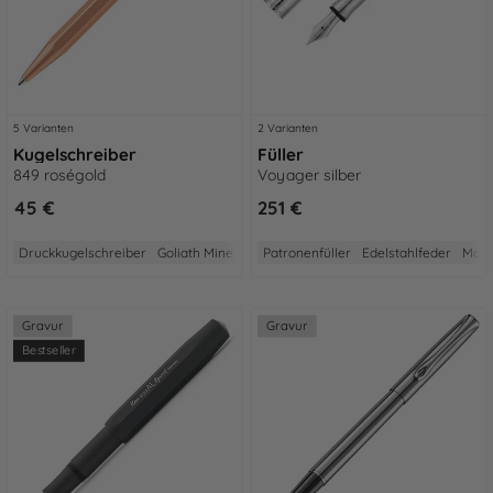
5 Varianten
2 Varianten
Kugelschreiber
Füller
849 roségold
Voyager silber
45 €
251 €
Druckkugelschreiber
Goliath Mine
Made in Switzerland
Patronenfüller
Edelstahlfeder
2 Jahre Garantie
Made
Gravur
Gravur
Bestseller