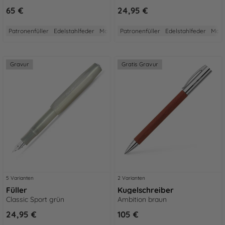
65 €
24,95 €
Patronenfüller
Edelstahlfeder
Made in Germany
Patronenfüller
2 Jahre Garantie
Edelstahlfeder
Aus Ed
Made
Gravur
Gratis Gravur
5 Varianten
2 Varianten
Füller
Kugelschreiber
Classic Sport grün
Ambition braun
24,95 €
105 €