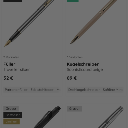
11 Varianten
5 Varianten
Füller
Kugelschreiber
Traveller silber
Sophisticated beige
52 €
89 €
Patronenfüller
Edelstahlfeder
Made in Germany
Drehkugelschreiber
5 Jahre Garantie
Softline Mine
Aus Ed
Gravur
Gravur
Bestseller
Limitiert