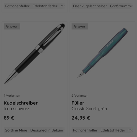
Patronenfüller
Edelstahlfeder
Made in Germany
Drehkugelschreiber
2 Jahre Garantie
Großraummine
Aus Ku
Gravur
Gravur
7 Varianten
5 Varianten
Kugelschreiber
Füller
Icon schwarz
Classic Sport grün
89 €
24,95 €
Softline Mine
Designed in Belgium
2 Jahre Garantie
Patronenfüller
Edelstahlfeder
Made