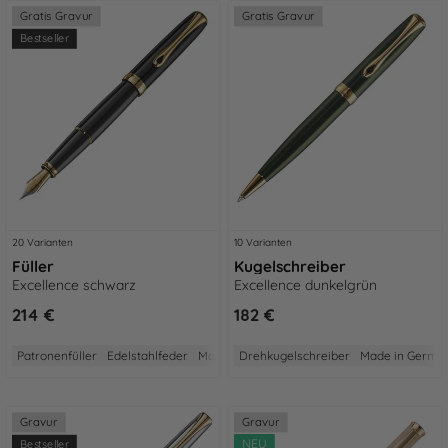
Gratis Gravur
Gratis Gravur
Bestseller
20 Varianten
10 Varianten
Füller
Kugelschreiber
Excellence schwarz
Excellence dunkelgrün
214 €
182 €
Patronenfüller
Edelstahlfeder
Made in Germany
Drehkugelschreiber
5 Jahre Garantie
Made in Germa
Aus Me
Gravur
Gravur
NEU
Bestseller