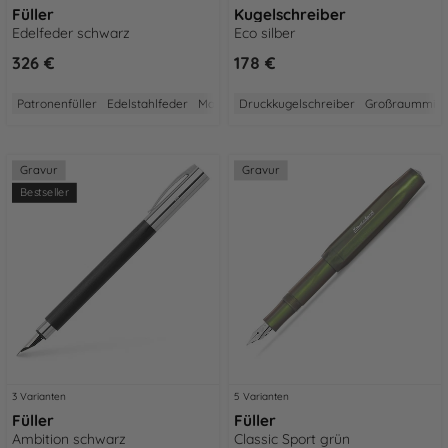
Füller
Kugelschreiber
Edelfeder schwarz
Eco silber
326 €
178 €
Patronenfüller
Edelstahlfeder
Made in Germany
Druckkugelschreiber
10 Jahre Garantie
Großraummin
Aus 92
Gravur
Gravur
Bestseller
3 Varianten
5 Varianten
Füller
Füller
Ambition schwarz
Classic Sport grün