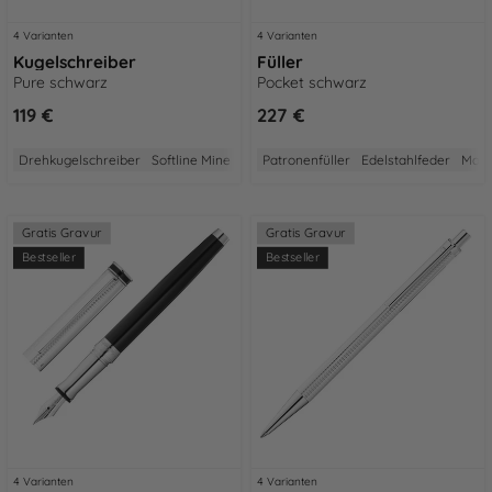
4 Varianten
4 Varianten
Kugelschreiber
Füller
Pure schwarz
Pocket schwarz
119 €
227 €
Drehkugelschreiber
Softline Mine
Designed in Belgium
Patronenfüller
Edelstahlfeder
2 Jahre Garantie
Made
Gratis Gravur
Gratis Gravur
Bestseller
Bestseller
4 Varianten
4 Varianten