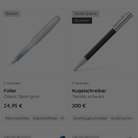
Gravur
Gratis Gravur
Bestseller
5 Varianten
3 Varianten
Füller
Kugelschreiber
Classic Sport grün
Tamitio schwarz
24,95 €
200 €
Patronenfüller
Edelstahlfeder
Made in Germany
Drehkugelschreiber
2 Jahre Garantie
Großraummine
Aus Ku