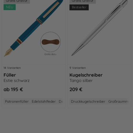
Gratis Gravur
Gratis Gravur
NEU
Bestseller
14 Varianten
9 Varianten
Füller
Kugelschreiber
Estie schwarz
Tango silber
ab
195 €
209 €
Patronenfüller
Edelstahlfeder
Designed in USA
Druckkugelschreiber
2 Jahre Garantie
Großraummin
Aus Akr