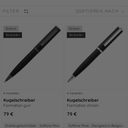
FILTER
SORTIEREN NACH
Gravur
Gravur
Bestseller
Bestseller
4 Varianten
4 Varianten
Kugelschreiber
Kugelschreiber
Formation gun
Formation chrom
79 €
79 €
Drehkugelschreiber
Softline Mine
Designed in Belgium
Softline Mine
Designed in Belgium
2 Jahre Garantie