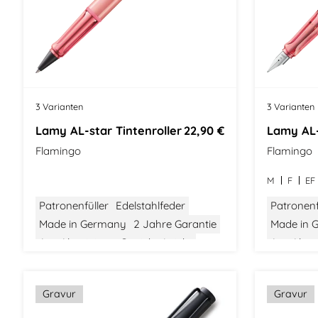
3 Varianten
3 Varianten
Lamy AL-star Tintenroller
22,90 €
Lamy AL-
Flamingo
Flamingo
M
F
EF
Patronenfüller
Edelstahlfeder
Patronenf
Made in Germany
2 Jahre Garantie
Made in 
Aus Aluminium
Gewicht: Leicht
Aus Alum
Größe: Mittel
Bauhaus Design
Größe: Mit
Gravur
Gravur