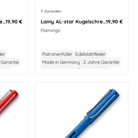
o
3 Varianten
Lamy AL-star Kugelschreiber
19,90 €
Lamy AL-star Kugelschreiber
19,90 €
Flamingo
der
Patronenfüller
Edelstahlfeder
 Garantie
Made in Germany
2 Jahre Garantie
icht
Aus Aluminium
Gewicht: Leicht
ign
Größe: Mittel
Bauhaus Design