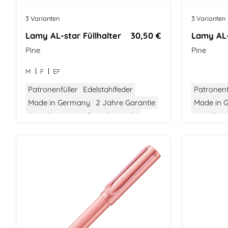
3 Varianten
3 Varianten
Lamy AL-star Füllhalter
30,50 €
Lamy AL-
Pine
Pine
M
F
EF
Patronenfüller
Edelstahlfeder
Patronenf
Made in Germany
2 Jahre Garantie
Made in 
Aus Aluminium
Gewicht: Leicht
Aus Alum
Größe: Mittel
Bauhaus Design
Größe: Mit