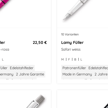
s
10 Varianten
ler
22,50 €
Lamy Füller
k-rosa
Safari weiss
L
M
F
B
L
üller
Edelstahlfeder
Patronenfüller
Edelstahlfe
Germany
2 Jahre Garantie
Made in Germany
2 Jahre
stoff
Gewicht: Leicht
Aus Kunststoff
Gewicht: Le
tel
Bauhaus Design
Größe: Mittel
Bauhaus Des