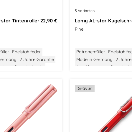
t
3 Varianten
star Tintenroller
22,90 €
Pine
üller
Edelstahlfeder
Patronenfüller
Edelstahlfe
Germany
2 Jahre Garantie
Made in Germany
2 Jahre
inium
Gewicht: Leicht
Aus Aluminium
Gewicht: Le
tel
Bauhaus Design
Größe: Mittel
Bauhaus Des
Gravur