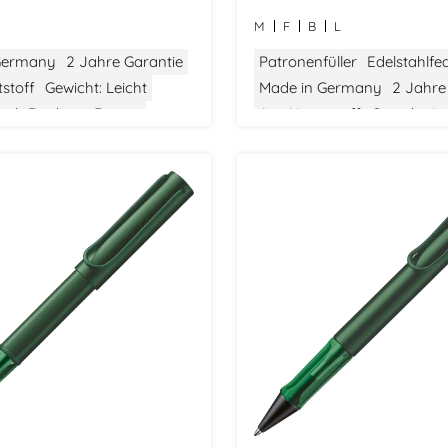
M
F
B
L
Germany
2 Jahre Garantie
Patronenfüller
Edelstahlfe
stoff
Gewicht: Leicht
Made in Germany
2 Jahre
tel
Bauhaus Design
Aus Kunststoff
Gewicht: Le
Größe: Mittel
Bauhaus Des