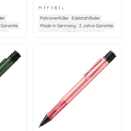
M
F
B
L
der
Patronenfüller
Edelstahlfeder
 Garantie
Made in Germany
2 Jahre Garantie
icht
Aus Kunststoff
Gewicht: Leicht
ign
Größe: Mittel
Bauhaus Design