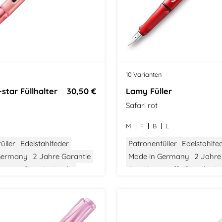
10 Varianten
star Füllhalter
30,50 €
Lamy Füller
Safari rot
M
F
B
L
üller
Edelstahlfeder
Patronenfüller
Edelstahlfe
Germany
2 Jahre Garantie
Made in Germany
2 Jahre
inium
Gewicht: Leicht
Aus Kunststoff
Gewicht: Le
tel
Bauhaus Design
Größe: Mittel
Bauhaus Des