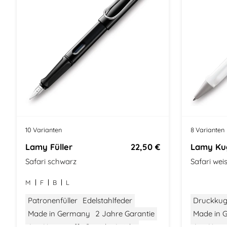
10 Varianten
8 Varianten
Lamy Füller
22,50 €
Lamy Kug
Safari schwarz
Safari wei
M
F
B
L
Patronenfüller
Edelstahlfeder
Druckkug
Made in Germany
2 Jahre Garantie
Made in 
Aus Kunststoff
Gewicht: Leicht
Aus Kunst