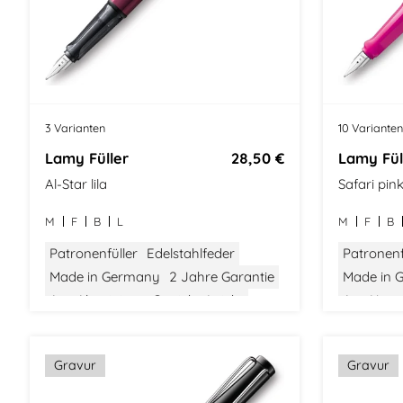
3 Varianten
10 Varianten
Lamy Füller
28,50 €
Lamy Fül
Al-Star lila
Safari pin
M
F
B
L
M
F
B
Patronenfüller
Edelstahlfeder
Patronenf
Made in Germany
2 Jahre Garantie
Made in 
Aus Aluminium
Gewicht: Leicht
Aus Kunst
Größe: Mittel
Bauhaus Design
Größe: Mit
Gravur
Gravur