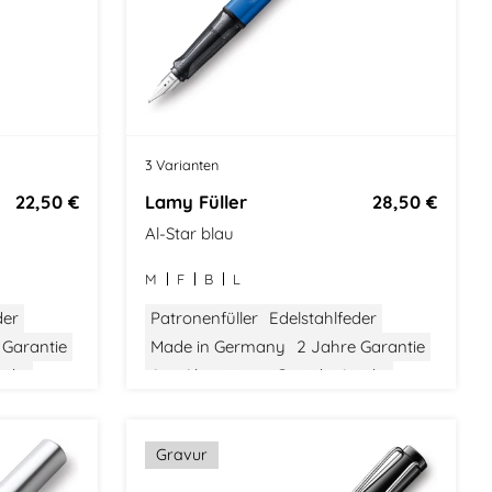
3 Varianten
22,50 €
Lamy Füller
28,50 €
Al-Star blau
M
F
B
L
der
Patronenfüller
Edelstahlfeder
 Garantie
Made in Germany
2 Jahre Garantie
icht
Aus Aluminium
Gewicht: Leicht
ign
Größe: Mittel
Bauhaus Design
Gravur