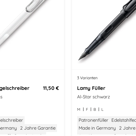
3 Varianten
elschreiber
11,50 €
Lamy Füller
ss
Al-Star schwarz
M
F
B
L
elschreiber
Patronenfüller
Edelstahlfe
Germany
2 Jahre Garantie
Made in Germany
2 Jahre
stoff
Gewicht: Leicht
Aus Aluminium
Gewicht: Le