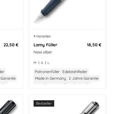
k
4 Varianten
22,50 €
Lamy Füller
18,50 €
Nexx silber
M
A
L
der
Patronenfüller
Edelstahlfeder
 Garantie
Made in Germany
2 Jahre Garantie
icht
Aus Aluminium
Gewicht: Leicht
ign
Größe: Mittel
Bauhaus Design
Bestseller