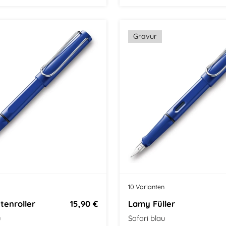
tel
Bauhaus Design
Größe: Mittel
Bauhaus Des
Gravur
10 Varianten
tenroller
15,90 €
Lamy Füller
u
Safari blau