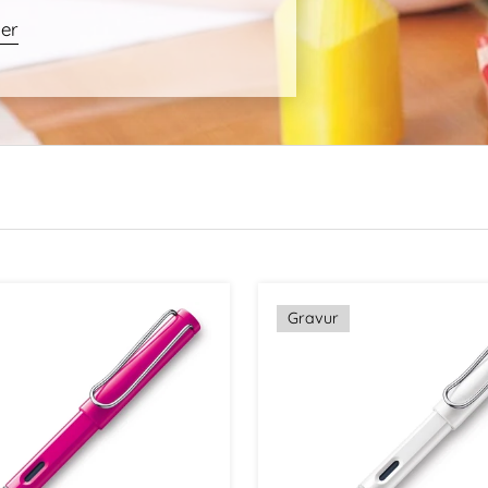
ler
Gravur