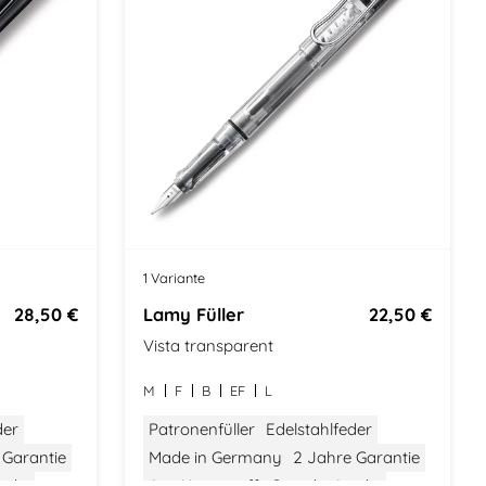
1 Variante
28,50 €
Lamy Füller
22,50 €
Vista transparent
M
F
B
EF
L
der
Patronenfüller
Edelstahlfeder
 Garantie
Made in Germany
2 Jahre Garantie
icht
Aus Kunststoff
Gewicht: Leicht