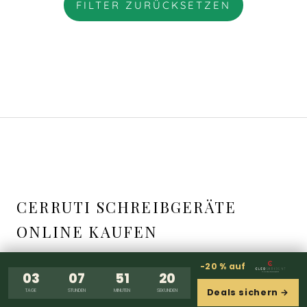
FILTER ZURÜCKSETZEN
CERRUTI SCHREIBGERÄTE
ONLINE KAUFEN
-20 % auf
03
07
51
20
Deals sichern →
TAGE
STUNDEN
MINUTEN
SEKUNDEN