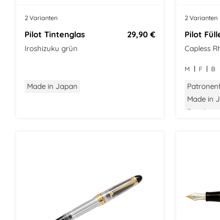
2 Varianten
2 Varianten
Pilot Tintenglas
29,90 €
Pilot Füll
Iroshizuku grün
Capless R
M
F
B
Made in Japan
Patronenf
Made in 
Druckme
Gratis Ko