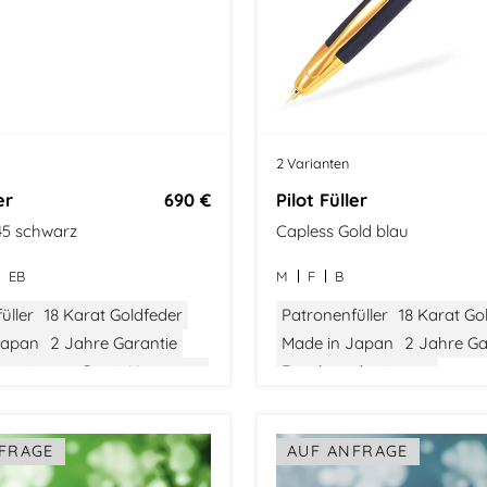
2 Varianten
er
690 €
Pilot Füller
5 schwarz
Capless Gold blau
EB
M
F
B
üller
18 Karat Goldfeder
Patronenfüller
18 Karat Go
Japan
2 Jahre Garantie
Made in Japan
2 Jahre Ga
hanismus
Gratis Konverter
Druckmechanismus
Gratis Konverter
FRAGE
AUF ANFRAGE