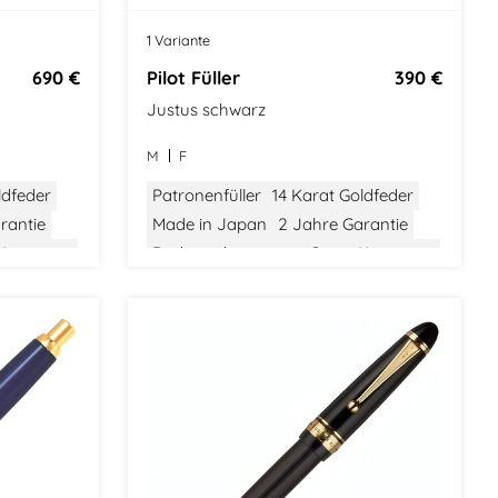
o
1 Variante
690 €
Pilot Füller
390 €
Justus schwarz
M
F
ldfeder
Patronenfüller
14 Karat Goldfeder
rantie
Made in Japan
2 Jahre Garantie
 Konverter
Drehmechanismus
Gratis Konverter