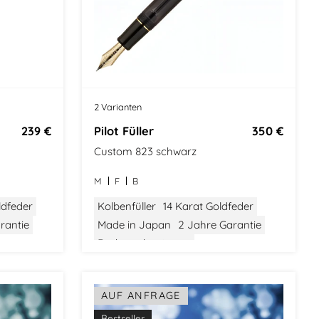
2 Varianten
239 €
Pilot Füller
350 €
Custom 823 schwarz
M
F
B
ldfeder
Kolbenfüller
14 Karat Goldfeder
rantie
Made in Japan
2 Jahre Garantie
Drehmechanismus
AUF ANFRAGE
Bestseller