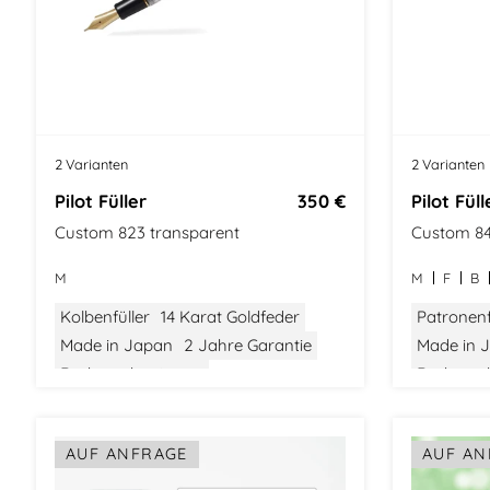
2 Varianten
2 Varianten
Pilot Füller
350 €
Pilot Füll
Custom 823 transparent
Custom 84
M
M
F
B
Kolbenfüller
14 Karat Goldfeder
Patronenf
Made in Japan
2 Jahre Garantie
Made in 
Drehmechanismus
Drehmec
AUF ANFRAGE
AUF AN