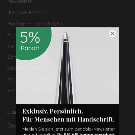
Newsletter
Jobs bei Penoblo
Häufige Fragen (FAQs)
Firmenkunden & Geschenke
Versand
Zahlungsarten
Widerrufsrecht
Marken Garantien
Vertrag widerrufen
Exklusiv. Persönlich.
DAS MACHT UNS EINZIGARTIG
Für Menschen mit Handschrift.
Über uns
Melden Sie sich jetzt zum penoblo-Newsletter
an und erhalten Sie
5 % Willkommensrabatt