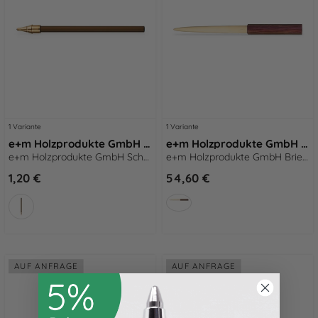
1 Variante
1 Variante
e+m Holzprodukte GmbH Schreibminen Steckmine 62 mm blau
e+m Holzprodukte GmbH Brieföffner MESSENGER natur
e+m Holzprodukte GmbH Schreibminen Steckmine 62 mm blau
e+m Holzprodukte GmbH Brieföffner MESSENGER natur
1,20 €
54,60 €
AUF ANFRAGE
AUF ANFRAGE