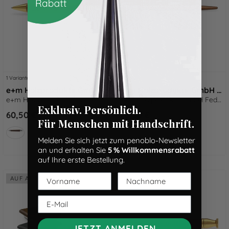
1 Variante
1 Variante
e+m Holzprodukte GmbH Kugelschreiber QUEEN natur
e+m Holzprodukte GmbH Federhalter & Federn CURVE antik
e+m Holzprodukte GmbH Kugelschreiber QUEEN natur
e+m Holzprodukte GmbH Federhalter & Federn CURVE antik
Exklusiv. Persönlich.
60,50 €
20,50 €
Für Menschen mit Handschrift.
Melden Sie sich jetzt zum penoblo-Newsletter
an und erhalten Sie
5 % Willkommensrabatt
auf Ihre erste Bestellung.
AUF ANFRAGE
AUF ANFRAGE
JETZT ANMELDEN