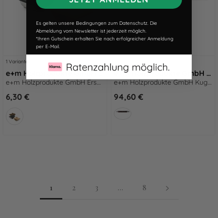
Es gelten unsere Bedingungen zum Datenschutz. Die
Abmeldung vom Newsletter ist jederzeit möglich.
*Ihren Gutschein erhalten Sie nach erfolgreicher Anmeldung
per E-Mail.
1 Variante
1 Variante
e+m Holzprodukte GmbH Ersatzteile ERSATZPAPIER weiß
e+m Holzprodukte GmbH Kugelschreiber KING CUIO cognac
e+m Holzprodukte GmbH Ersatzteile ERSATZPAPIER weiß
e+m Holzprodukte GmbH Kugelschreiber KING CUIO cognac
6,30 €
94,60 €
1
2
3
…
8