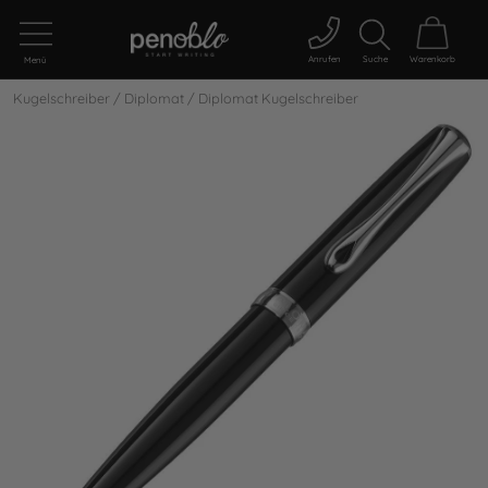
Anrufen
Suche
Warenkorb
Menü
Kugelschreiber
/
Diplomat
/
Diplomat Kugelschreiber