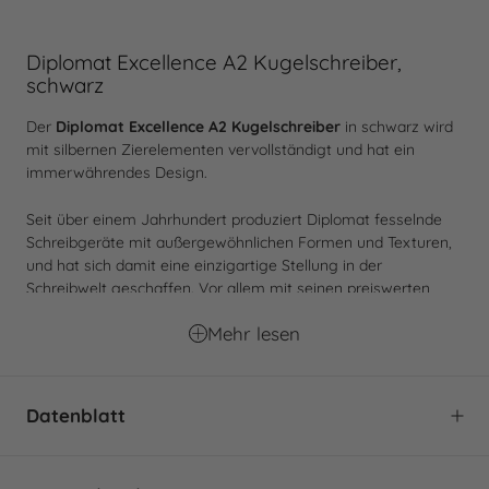
Diplomat Excellence A2 Kugelschreiber,
schwarz
Der
Diplomat Excellence A2 Kugelschreiber
in schwarz wird
mit silbernen Zierelementen vervollständigt und hat ein
immerwährendes Design.
Seit über einem Jahrhundert produziert Diplomat fesselnde
Schreibgeräte mit außergewöhnlichen Formen und Texturen,
und hat sich damit eine einzigartige Stellung in der
Schreibwelt geschaffen. Vor allem mit seinen preiswerten
Goldfedern hinterlässt Diplomat bei vielen Schreibern einen
Mehr lesen
prägenden Eindruck.
Manche Dinge sind für die Ewigkeit gemacht - so auch das
Design des Excellence A2 Kugelschreibers, der mit seinem
Datenblatt
klassischen Stil in jede Epoche passt. Durch den
Drehmechanismus
des Kugelschreibers wird der Schreibende
gezwungen langsamer und bedachter an das Schreiben
Marke:
Diplomat