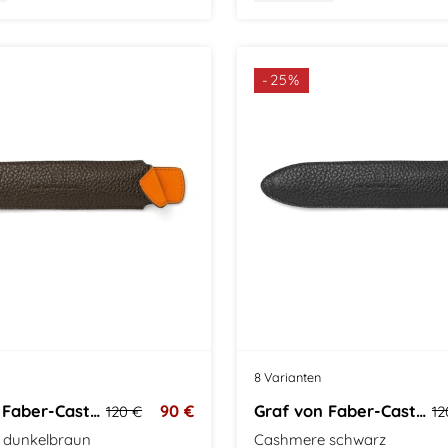
s
-25%
8 Varianten
Graf von Faber-Castell Stifteetui
90 €
Graf von Faber-Castell Stifteetui
120 €
12
 dunkelbraun
Cashmere schwarz