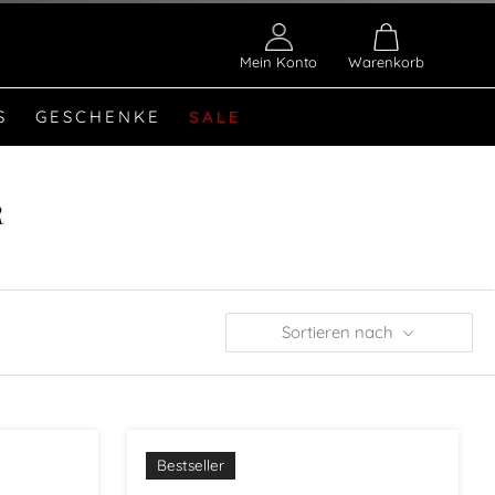
Mein Konto
Warenkorb
S
GESCHENKE
SALE
R
Sortieren nach
Bestseller