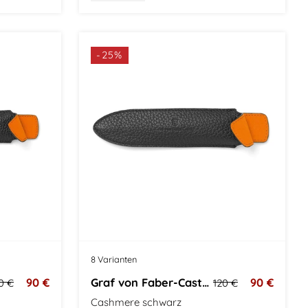
k
-25%
8 Varianten
90 €
Graf von Faber-Castell Stifteetui
90 €
0 €
120 €
Cashmere schwarz