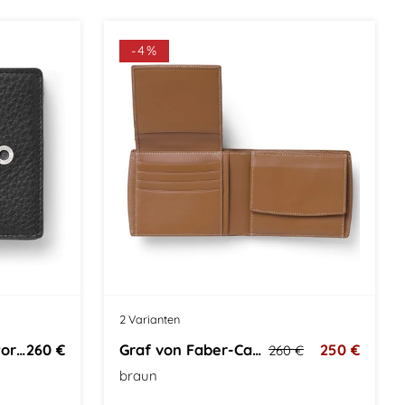
-4%
2 Varianten
Graf von Faber-Castell Portemonnaie
260 €
Graf von Faber-Castell Portemonnaie
250 €
260 €
braun