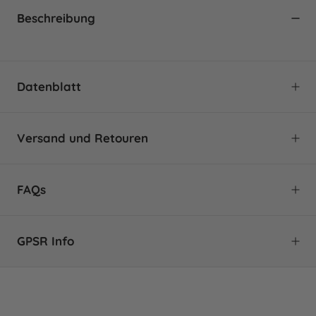
Beschreibung
Datenblatt
Versand und Retouren
FAQs
KLIMANEUTRALER VERSAND MIT
DHL GO GREEN 🌱
GPSR Info
ALLGEMEIN
Die Zukunft gehört Unternehmen, die sich aktiv
für den Klimaschutz engagieren. Daher nutzen wir
Kann ich auch ohne Kundenkonto eine
Pilot Pen (Deutschland) GmbH
den DHL Service GoGreen, um CO
beim Versand
Bestellung tätigen?
2