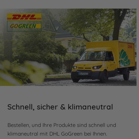
(Samstag und Sonntag). Dies bedeutet, dass
sämtliche Fristen und Lieferzeiten, die in Tagen
ausgedrückt werden, nur Werktage
berücksichtigen und sich dementsprechend
verlängern können, sofern sie auf einen Samstag,
Sonntag oder gesetzlichen Feiertag fallen. Bei der
Berechnung von Fristen und Lieferzeiten werden
diese Tage nicht mitgezählt. Bitte beachten Sie
diese Regelung, um Missverständnisse bezüglich
Lieferterminen oder Fristen zu vermeiden.
Schnell, sicher & klimaneutral
Bestellen, und Ihre Produkte sind schnell und
klimaneutral mit DHL GoGreen bei Ihnen.