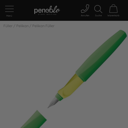
Anrufen
Suche
Warenkorb
Menü
Füller
/
Pelikan
/
Pelikan Füller