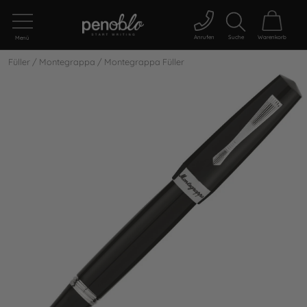
Anrufen
Suche
Warenkorb
Menü
Füller
/
Montegrappa
/
Montegrappa Füller