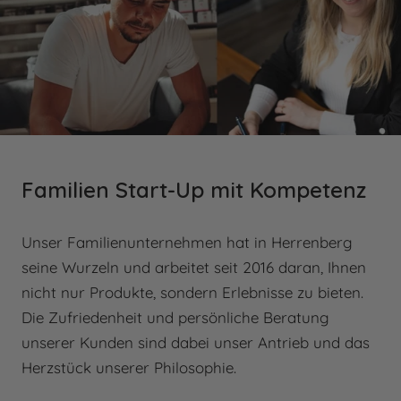
Wir erstatten Ihnen die erhaltenen Produkte auf
Kunststoffe
Ihre ursprüngliche Zahlungsart.
Achtung: Gravierte/individualisierte Produkte sind
Leder und Holz
ausdrücklich von der Rückgabe ausgeschlossen
Metalle
und können nicht retourniert werden.
Patronenfüller
Vakuumfüller
Familien Start-Up mit Kompetenz
WAS VERSTEHT MAN UNTER
ZÜBEHÖR
"TAGE" IN BEZUG AUF UNSERE
Unser Familienunternehmen hat in Herrenberg
LIEFERZEITEN?
seine Wurzeln und arbeitet seit 2016 daran, Ihnen
Was ist ein Konverter?
nicht nur Produkte, sondern Erlebnisse zu bieten.
Für alle auf unserer Website angegebenen
Die Zufriedenheit und persönliche Beratung
Zeitangaben in Tagen beziehen wir uns
unserer Kunden sind dabei unser Antrieb und das
ausschließlich auf Werktage. Werktage sind alle
Herzstück unserer Philosophie.
Tage von Montag bis Freitag, mit Ausnahme von
gesetzlichen Feiertagen und Wochenenden