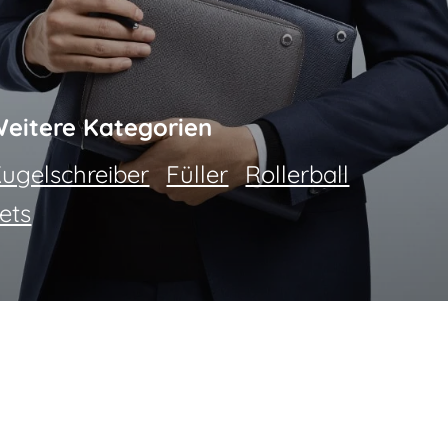
o
eitere Kategorien
ugelschreiber
Füller
Rollerball
ets