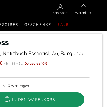
Mein Konto
Warenkorb
SSOIRES
GESCHENKE
SALE
Notizbuch Essential, A6, Burgundy
 €
inkl. MwSt.
Du sparst 10%
r
, in 1-3 Werktagen !
IN DEN WARENKORB