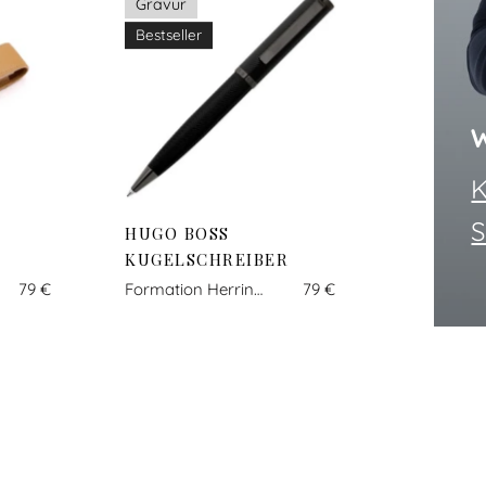
t
Gravur
Bestseller
W
K
S
HUGO BOSS
KUGELSCHREIBER
79 €
Formation Herringbone gun
79 €