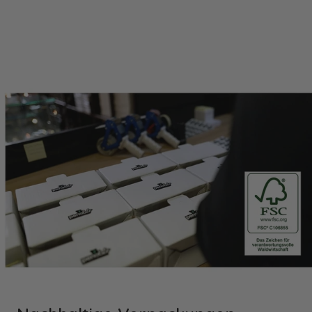
gesetzlichen Feiertagen und Wochenenden
(Samstag und Sonntag). Dies bedeutet, dass
sämtliche Fristen und Lieferzeiten, die in Tagen
ausgedrückt werden, nur Werktage
berücksichtigen und sich dementsprechend
verlängern können, sofern sie auf einen Samstag,
Sonntag oder gesetzlichen Feiertag fallen. Bei der
Berechnung von Fristen und Lieferzeiten werden
diese Tage nicht mitgezählt. Bitte beachten Sie
diese Regelung, um Missverständnisse bezüglich
Lieferterminen oder Fristen zu vermeiden.