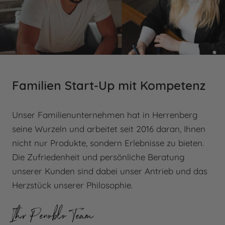
Wir erstatten Ihnen die erhaltenen Produkte auf
Kunststoffe
Ihre ursprüngliche Zahlungsart.
Achtung: Gravierte/individualisierte Produkte sind
Leder und Holz
ausdrücklich von der Rückgabe ausgeschlossen
Metalle
und können nicht retourniert werden.
Familien Start-Up mit Kompetenz
Patronenfüller
Vakuumfüller
Unser Familienunternehmen hat in Herrenberg
WAS VERSTEHT MAN UNTER
ZÜBEHÖR
seine Wurzeln und arbeitet seit 2016 daran, Ihnen
"TAGE" IN BEZUG AUF UNSERE
nicht nur Produkte, sondern Erlebnisse zu bieten.
LIEFERZEITEN?
Was ist ein Konverter?
Die Zufriedenheit und persönliche Beratung
unserer Kunden sind dabei unser Antrieb und das
Für alle auf unserer Website angegebenen
Herzstück unserer Philosophie.
Zeitangaben in Tagen beziehen wir uns
ausschließlich auf Werktage. Werktage sind alle
Tage von Montag bis Freitag, mit Ausnahme von
Ihr Penoblo Team