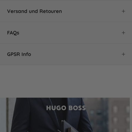
Erscheinungsjahr:
Neuheit-2024
Versand und Retouren
Spezifische Farbe:
White
Kollektionszusatz:
Iconic
FAQs
KLIMANEUTRALER VERSAND MIT
DHL GO GREEN 🌱
GPSR Info
ALLGEMEIN
Die Zukunft gehört Unternehmen, die sich aktiv
für den Klimaschutz engagieren. Daher nutzen wir
Kann ich auch ohne Kundenkonto eine
Distri-Brands
den DHL Service GoGreen, um CO
beim Versand
Bestellung tätigen?
2
unserer Produkte zu kompensieren. DHL
Kann ich mein Schreibgerät als Geschenk
unterstützt mit den
einpacken lassen?
Einnahmen
Klimaschutzprojekte zum
Kann ich mein Schreibgerät ausprobieren?
Emissionsausgleich.
Infos:
Bietet Penoblo Reparaturen an?