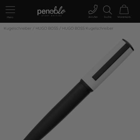
Anrufen
Suche
Warenkorb
Menü
Kugelschreiber
/
HUGO BOSS
/
HUGO BOSS Kugelschreiber