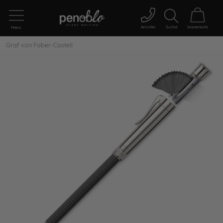
Anrufen
Suche
Warenkorb
Menü
Graf von Faber-Castell