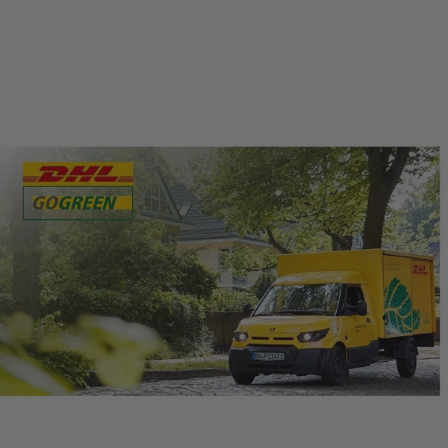
gesetzlichen Feiertagen und Wochenenden
(Samstag und Sonntag). Dies bedeutet, dass
sämtliche Fristen und Lieferzeiten, die in Tagen
ausgedrückt werden, nur Werktage
berücksichtigen und sich dementsprechend
verlängern können, sofern sie auf einen Samstag,
Sonntag oder gesetzlichen Feiertag fallen. Bei der
Berechnung von Fristen und Lieferzeiten werden
diese Tage nicht mitgezählt. Bitte beachten Sie
diese Regelung, um Missverständnisse bezüglich
Lieferterminen oder Fristen zu vermeiden.