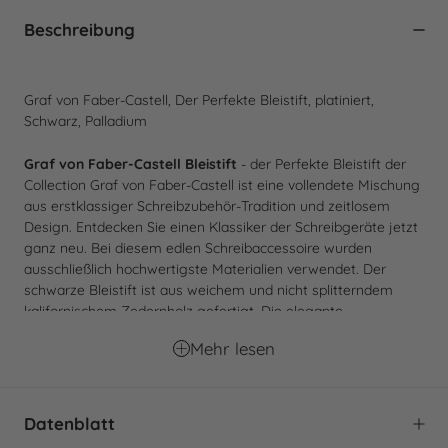
Beschreibung
Graf von Faber-Castell, Der Perfekte Bleistift, platiniert,
Schwarz, Palladium
Graf von Faber-Castell Bleistift
- der Perfekte Bleistift der
Collection Graf von Faber-Castell ist eine vollendete Mischung
aus erstklassiger Schreibzubehör-Tradition und zeitlosem
Design. Entdecken Sie einen Klassiker der Schreibgeräte jetzt
ganz neu. Bei diesem edlen Schreibaccessoire wurden
ausschließlich hochwertigste Materialien verwendet. Der
schwarze Bleistift ist aus weichem und nicht splitterndem
kalifornischem Zedernholz gefertigt. Die elegante
Kannelierung sorgt für eine ausgezeichnete Griffigkeit beim
Mehr lesen
Schreiben. Das eigentliche Meisterstück, das zweiteilige
platinierte Zubehör aus Palladium, vervollkommnet das
zeitlose Schreibutensil, den Bleistift. Es besteht aus einer
schützenden Abschlusskappe für die Spitze der Mine, in der
Datenblatt
sich ein austauschbarer Radierer verbirgt, und einer