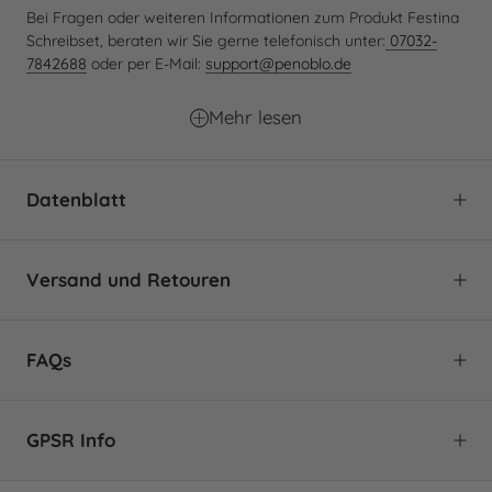
Bei Fragen oder weiteren Informationen zum Produkt Festina
Schreibset, beraten wir Sie gerne telefonisch unter:
07032-
7842688
oder per E-Mail:
support@penoblo.de
Mehr lesen
Datenblatt
Marke:
Festina
Versand und Retouren
Produkttyp:
Schreibset
Set beinhaltet:
Füller & Schreibmappe - FDF187A +
FSN1962A
FAQs
Kollektion:
Set
KLIMANEUTRALER VERSAND MIT
DHL GO GREEN 🌱
Federstärken:
Mittel
GPSR Info
ALLGEMEIN
Erscheinungsdatum:
2022
Die Zukunft gehört Unternehmen, die sich aktiv