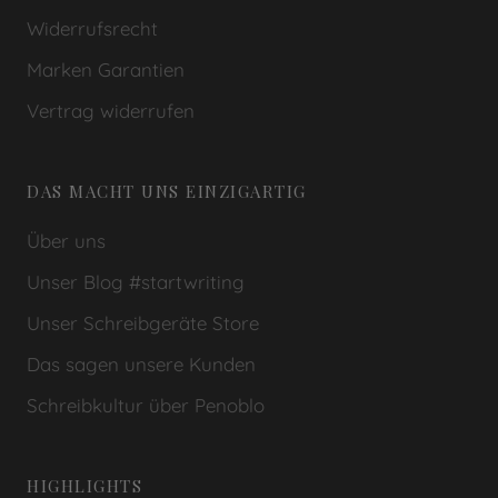
diese Regelung, um Missverständnisse bezüglich
Widerrufsrecht
Lieferterminen oder Fristen zu vermeiden.
Marken Garantien
Vertrag widerrufen
DAS MACHT UNS EINZIGARTIG
Über uns
Unser Blog #startwriting
Unser Schreibgeräte Store
Das sagen unsere Kunden
Schreibkultur über Penoblo
HIGHLIGHTS