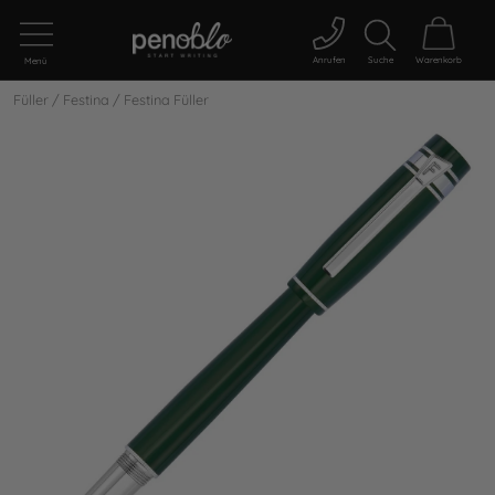
Anrufen
Suche
Warenkorb
Menü
Füller
/
Festina
/
Festina Füller