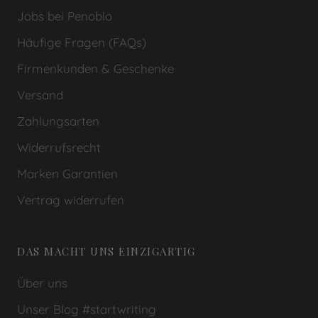
berücksichtigen und sich dementsprechend
Jobs bei Penoblo
verlängern können, sofern sie auf einen Samstag,
Häufige Fragen (FAQs)
Sonntag oder gesetzlichen Feiertag fallen. Bei der
Berechnung von Fristen und Lieferzeiten werden
Firmenkunden & Geschenke
diese Tage nicht mitgezählt. Bitte beachten Sie
Versand
diese Regelung, um Missverständnisse bezüglich
Zahlungsarten
Lieferterminen oder Fristen zu vermeiden.
Widerrufsrecht
Marken Garantien
Vertrag widerrufen
DAS MACHT UNS EINZIGARTIG
Über uns
Unser Blog #startwriting