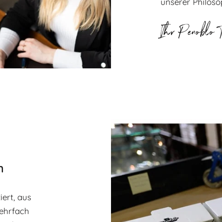
unserer Philoso
Ihr Penoblo 
n
ert, aus
ehrfach