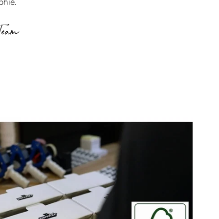
phie.
Team