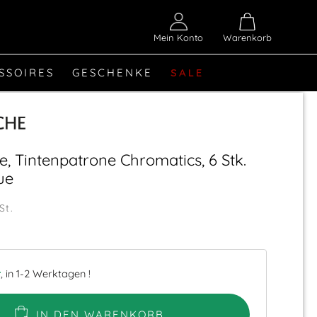
Mein Konto
Warenkorb
SSOIRES
GESCHENKE
SALE
, Tintenpatrone Chromatics, 6 Stk.
ue
St.
r
, in 1-2 Werktagen !
IN DEN WARENKORB