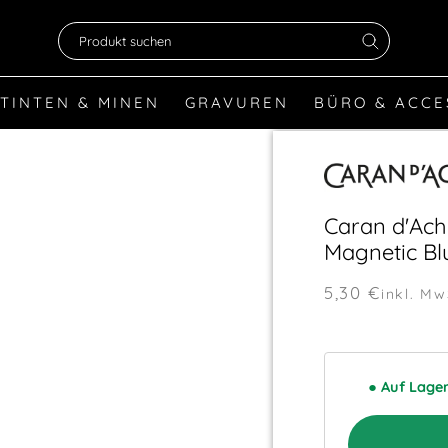
Produkt suchen
TINTEN & MINEN
GRAVUREN
BÜRO & ACCE
Caran d'Ache
Magnetic Bl
5,30 €
inkl. Mw
●
Auf Lage