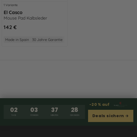
1 Variante
El Casco
Mouse Pad Kalbsleder
142 €
Made in Spain
30 Jahre Garantie
Aus Leder
-20 % auf
02
03
37
28
Deals sichern →
TAGE
STUNDEN
MINUTEN
SEKUNDEN