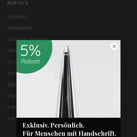
SERVICE
Kontakt
Newsletter
Jobs bei Penoblo
Häufige Fragen (FAQs)
Firmenkunden & Geschenke
Versand
Zahlungsarten
Widerrufsrecht
Marken Garantien
Vertrag widerrufen
Exklusiv. Persönlich.
Für Menschen mit Handschrift.