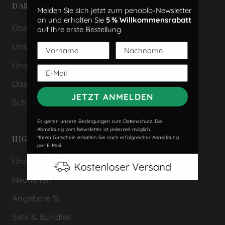
DAS MACHT UNS EINZIGARTIG
Melden Sie sich jetzt zum penoblo-Newsletter
an und erhalten Sie
5 % Willkommensrabatt
Über uns
auf Ihre erste Bestellung.
Unser Blog #startwriting
Unser Schreibgeräte Store
Das sagen unsere Kunden
JETZT ANMELDEN
Schreibkultur über Penoblo
Es gelten unsere Bedingungen zum Datenschutz. Die
Abmeldung vom Newsletter ist jederzeit möglich.
HIGHLIGHTS
*Ihren Gutschein erhalten Sie nach erfolgreicher Anmeldung
per E-Mail.
Unsere Bestseller
Neuheiten
Angebote %
Sets & Bundles